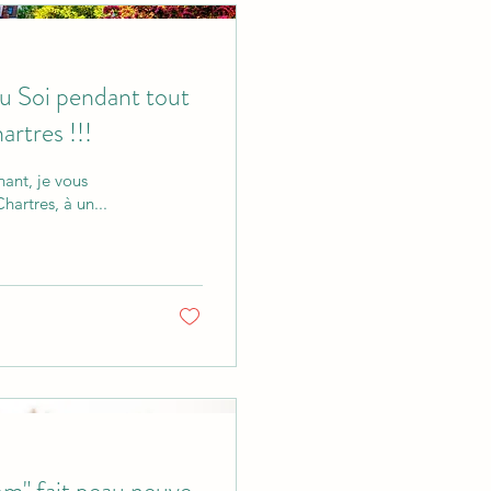
du Soi pendant tout
rtres !!!
ant, je vous
culier, Chartres, à un...
om" fait peau neuve.