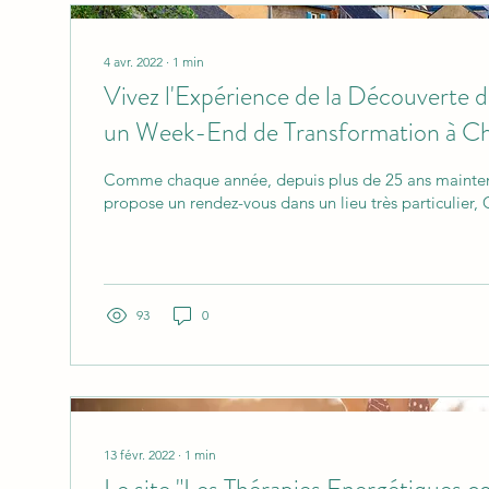
4 avr. 2022
∙
1
min
Vivez l'Expérience de la Découverte 
un Week-End de Transformation à Cha
Comme chaque année, depuis plus de 25 ans mainten
propose un rendez-vous dans un lieu très parti
93
0
13 févr. 2022
∙
1
min
Le site "Les Thérapies Energétiques.c