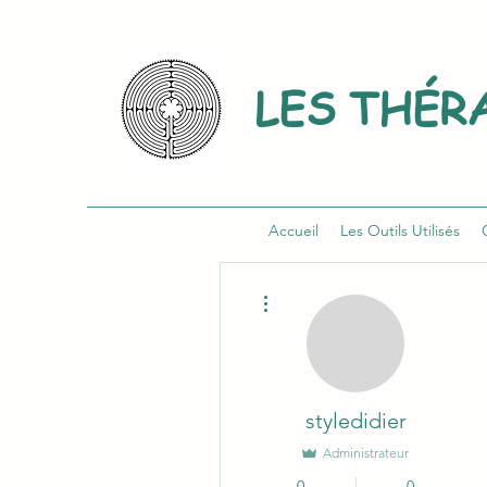
LES THÉR
Accueil
Les Outils Utilisés
Plus d'actions
styledidier
Administrateur
0
0